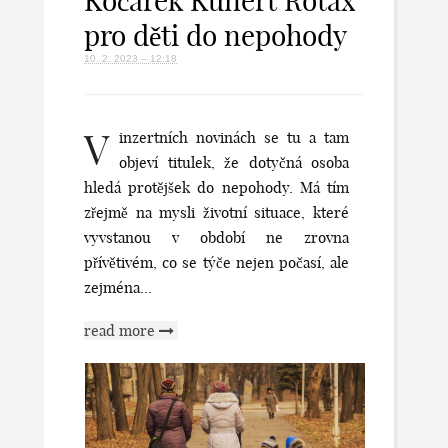
Kočárek Kunert Rotax
pro děti do nepohody
10. 2. 2023 – 12:18
V
inzertních novinách se tu a tam
objeví titulek, že dotyčná osoba
hledá protějšek do nepohody. Má tím
zřejmě na mysli životní situace, které
vyvstanou v období ne zrovna
přívětivém, co se týče nejen počasí, ale
zejména...
read more