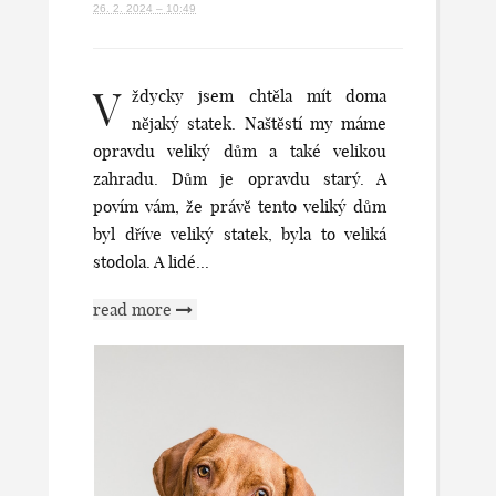
26. 2. 2024 – 10:49
V
ždycky jsem chtěla mít doma
nějaký statek. Naštěstí my máme
opravdu veliký dům a také velikou
zahradu. Dům je opravdu starý. A
povím vám, že právě tento veliký dům
byl dříve veliký statek, byla to veliká
stodola. A lidé...
read more