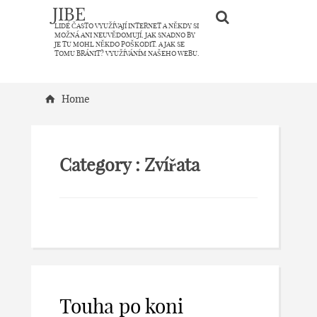
JIBE
LIDÉ ČASTO VYUŽÍVAJÍ INTERNET A NĚKDY SI
MOŽNÁ ANI NEUVĚDOMUJÍ, JAK SNADNO BY
JE TU MOHL NĚKDO POŠKODIT. A JAK SE
TOMU BRÁNIT? VYUŽÍVÁNÍM NAŠEHO WEBU.
Home
Category :
Zvířata
Touha po koni