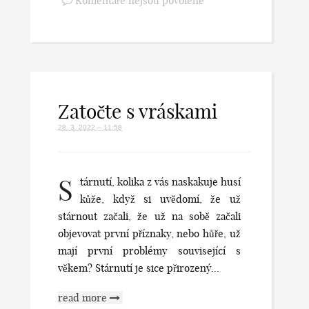
Komentáře nejsou povolené
Zatočte s vráskami
28. 3. 2022 – 11:58
S
tárnutí, kolika z vás naskakuje husí
kůže, když si uvědomí, že už
stárnout začali, že už na sobě začali
objevovat první příznaky, nebo hůře, už
mají první problémy související s
věkem? Stárnutí je sice přirozený...
read more