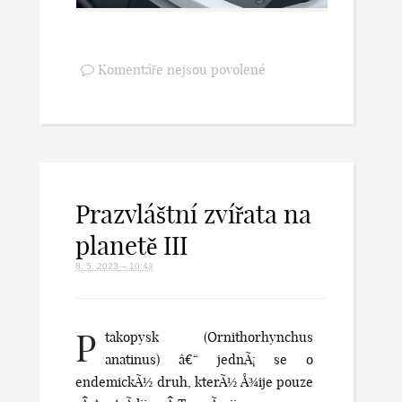
Komentáře nejsou povolené
Prazvláštní zvířata na
planetě III
8. 5. 2023 – 10:43
P
takopysk (Ornithorhynchus
anatinus) â€“ jednÃ¡ se o
endemickÃ½ druh, kterÃ½ Å¾ije pouze