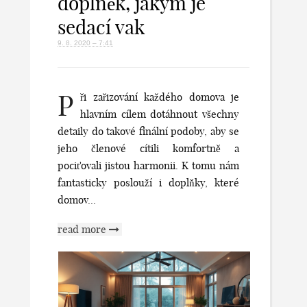
doplněk, jakým je
sedací vak
9. 8. 2020 – 7:41
P
ři zařizování každého domova je
hlavním cílem dotáhnout všechny
detaily do takové finální podoby, aby se
jeho členové cítili komfortně a
pociťovali jistou harmonii. K tomu nám
fantasticky poslouží i doplňky, které
domov...
read more