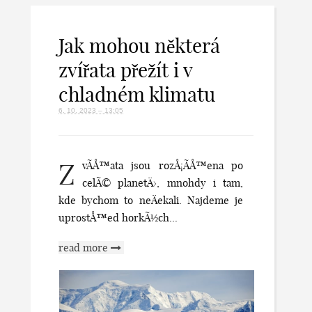
Jak mohou některá
zvířata přežít i v
chladném klimatu
6. 10. 2023 – 13:05
Z
vÃ­Å™ata jsou rozÅ¡Ã­Å™ena po
celÃ© planetÄ›, mnohdy i tam,
kde bychom to neÄekali. Najdeme je
uprostÅ™ed horkÃ½ch...
read more