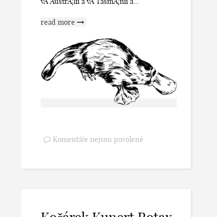
vÂ AustrÃ¡lii a vÂ TasmÃ¡nii a...
read more
Komentáře nejsou povolené