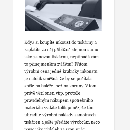
Když si koupíte inkoust do tiskárny a
zaplatíte za něj přibližně stejnou sumu,
jako za novou tiskárnu, nepřipadá vám
to přinejmenším zvláštní? Přitom
výrobní cena jedné krabičky inkoustu
je natolik směšná, že by se počítala
spíše na haléře, než na koruny. V tom
právě vězí onen vtip, protože
pravidelným nákupem spotřebního
materiálu vydáte tolik peněz, že tím
uhradíte výrobní náklady samotných
tiskáren a ještě předáte výrobcům něco
navíc jako výdělek za svou práci.