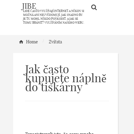
JIBE
LIDÉ ČASTO VYUŽÍVAJÍ INTERNET A NĚKDY SI
MOŽNÁ ANI NEUVĚDOMUJÍ, JAK SNADNO BY
JE TU MOHL NĚKDO POŠKODIT. A JAK SE
TOMU BRÁNIT? VYUŽÍVÁNÍM NAŠEHO WEBU.
/
Home
Zvířata
Jak často
kupujete náplně
do tiskárny