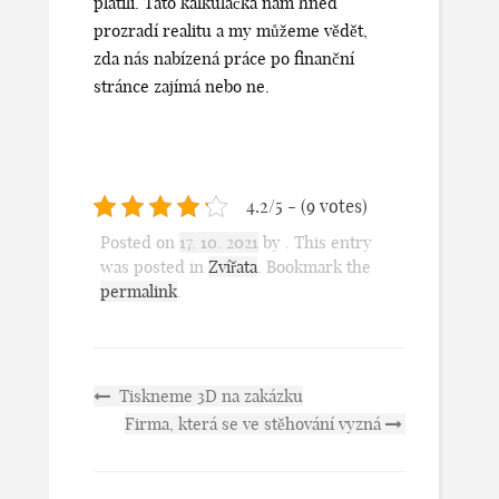
platili. Tato kalkulačka nám hned
prozradí realitu a my můžeme vědět,
zda nás nabízená práce po finanční
stránce zajímá nebo ne.
4.2/5 - (9 votes)
Posted on
17. 10. 2021
by
. This entry
was posted in
Zvířata
. Bookmark the
permalink
.
Tiskneme 3D na zakázku
Firma, která se ve stěhování vyzná