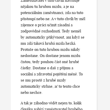
Zaměstnavatel v tuto chvíli navrhuje
nějakou tu hrubou mzdu, a je na
potenciálním zaměstnanci, zda na tuto
přistoupí nebo ne. A v tuto chvíli by měl
zájemce o práci učinit zásadní a
zodpovědné rozhodnutí. Tedy neměl
by automaticky přikývnout, ani když se
mu zdá taková hrubá mzda hezká.
Protože on tuto hrubou mzdu nikdy
nedostane. On dostane jenom mzdu
čistou, tedy pouhou část oné hrubé
částky. Dostane o daň z příjmu a
sociální a zdravotní pojištění méně. To
se mu prostě z hrubé mzdy
automaticky strhne, ať to tento chce
nebo nechce.
A tak je záhodno vědět nejen to, kolik
člověku nabízí zaměstnavatel hrubého.