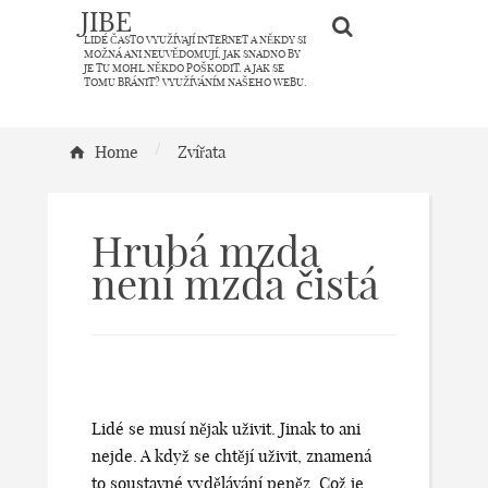
JIBE
LIDÉ ČASTO VYUŽÍVAJÍ INTERNET A NĚKDY SI
MOŽNÁ ANI NEUVĚDOMUJÍ, JAK SNADNO BY
JE TU MOHL NĚKDO POŠKODIT. A JAK SE
TOMU BRÁNIT? VYUŽÍVÁNÍM NAŠEHO WEBU.
/
Home
Zvířata
Hrubá mzda
není mzda čistá
Lidé se musí nějak uživit. Jinak to ani
nejde. A když se chtějí uživit, znamená
to soustavné vydělávání peněz. Což je