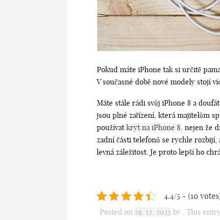
Pokud máte iPhone tak si určitě pamat
V současné době nové modely stojí víc
Máte stále rádi svůj iPhone 8 a doufát
jsou plné zařízení, která majitelům sp
používat
kryt na iPhone 8
. nejen že d
zadní části telefonů se rychle rozbijí
levná záležitost. Je proto lepší ho 
4.4/5 - (10 votes
Posted on
29. 12. 2023
by
. This entr