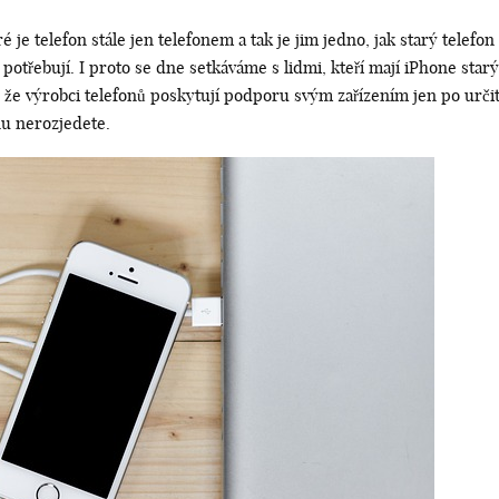
ré je telefon stále jen telefonem a tak je jim jedno, jak starý telefo
otřebují. I proto se dne setkáváme s lidmi, kteří mají iPhone starý t
m, že výrobci telefonů poskytují podporu svým zařízením jen po určit
nu nerozjedete.