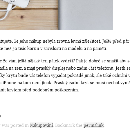
ujete, že jeho nákup nebyla zrovna levná záležitost. Ještě před pá
e než 30 tisíc korun v závislosti na modelu a na paměti.
e že vám ještě nějaký ten pátek vydrží? Pak je dobré se snažit aby 
adla na zem a mají prasklý displej nebo zadní část telefonu. Jestli
íky krytu bude váš telefon vypadat pokaždé jinak, ale také ochrání 
, a iPhone na tom není jinak. Prasklý zadní kryt se musí nechat vymě
chránit krytem před podobným poškozením.
)
y was posted in
Nakupování
. Bookmark the
permalink
.