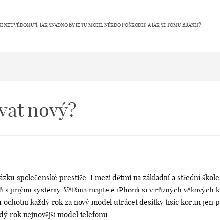
NI NEUVĚDOMUJÍ, JAK SNADNO BY JE TU MOHL NĚKDO POŠKODIT. A JAK SE TOMU BRÁNIT?
vat nový?
ázku společenské prestiže. I mezi dětmi na základní a střední škole
nů s jinými systémy. Většina majitelé iPhonů si v různých věkových k
u ochotni každý rok za nový model utrácet desítky tisíc korun jen p
dý rok nejnovější model telefonu.