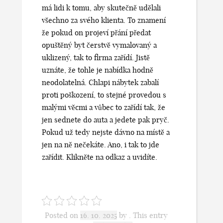
má lidi k tomu, aby skutečně udělali
všechno za svého klienta. To znamení
že pokud on projeví přání předat
opuštěný byt čerstvě vymalovaný a
uklizený, tak to firma zařídí. Jistě
uznáte, že tohle je nabídka hodně
neodolatelná. Chlapi nábytek zabalí
proti poškození, to stejné provedou s
malými věcmi a vůbec to zařídí tak, že
jen sednete do auta a jedete pak pryč.
Pokud už tedy nejste dávno na místě a
jen na ně nečekáte. Ano, i tak to jde
zařídit. Klikněte na odkaz a uvidíte.
Posted on
16. 10. 2025
by
. This entry