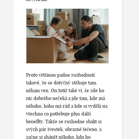
Proto většinou padne rozhodnutí
takové, že se dotyčný stěhuje tam,
někam ven. On totiž také ví, že zde ho
nic dobrého nečeká a jde tam, kde má
někoho, koho má rád a kde si vydělá na
všechno co potřebuje plus další
benefity. Takže se rozhodne sbalit si
svých pár švestek, obrazně řečeno, a
začne si shánět někoho, kdo ho