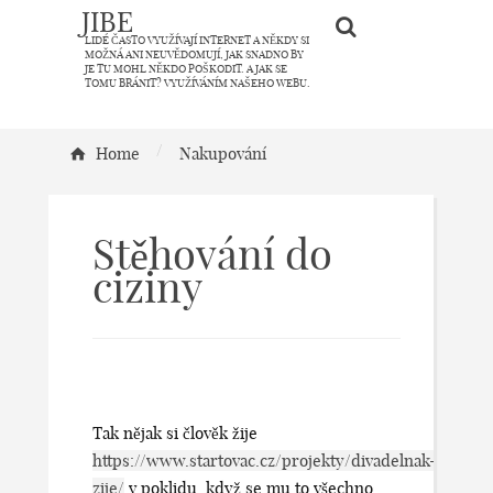
JIBE
LIDÉ ČASTO VYUŽÍVAJÍ INTERNET A NĚKDY SI
MOŽNÁ ANI NEUVĚDOMUJÍ, JAK SNADNO BY
JE TU MOHL NĚKDO POŠKODIT. A JAK SE
TOMU BRÁNIT? VYUŽÍVÁNÍM NAŠEHO WEBU.
/
Home
Nakupování
Stěhování do
ciziny
Tak nějak si člověk žije
https://www.startovac.cz/projekty/divadelnak-
zije/
v poklidu, když se mu to všechno