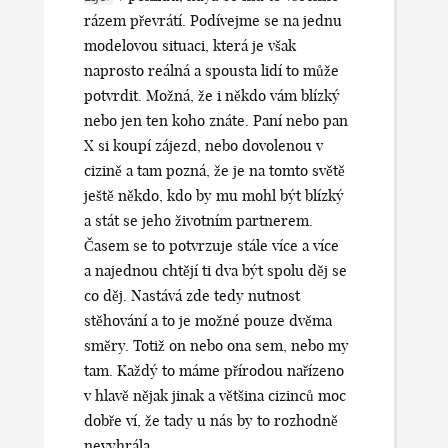
rázem převrátí. Podívejme se na jednu
modelovou situaci, která je však
naprosto reálná a spousta lidí to může
potvrdit. Možná, že i někdo vám blízký
nebo jen ten koho znáte. Paní nebo pan
X si koupí zájezd, nebo dovolenou v
cizině a tam pozná, že je na tomto světě
ještě někdo, kdo by mu mohl být blízký
a stát se jeho životním partnerem.
Časem se to potvrzuje stále více a více
a najednou chtějí ti dva být spolu děj se
co děj. Nastává zde tedy nutnost
stěhování a to je možné pouze dvěma
směry. Totiž on nebo ona sem, nebo my
tam. Každý to máme přírodou nařízeno
v hlavě nějak jinak a většina cizinců moc
dobře ví, že tady u nás by to rozhodně
nevyhrála.