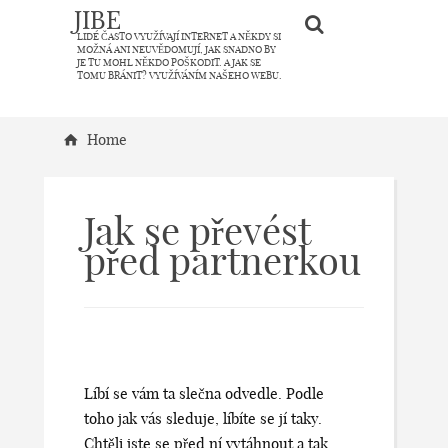
JIBE
LIDÉ ČASTO VYUŽÍVAJÍ INTERNET A NĚKDY SI
MOŽNÁ ANI NEUVĚDOMUJÍ, JAK SNADNO BY
JE TU MOHL NĚKDO POŠKODIT. A JAK SE
TOMU BRÁNIT? VYUŽÍVÁNÍM NAŠEHO WEBU.
Home
Jak se převést
před partnerkou
Líbí se vám ta slečna odvedle. Podle
toho jak vás sleduje, líbíte se jí taky.
Chtěli jste se před ní vytáhnout a tak