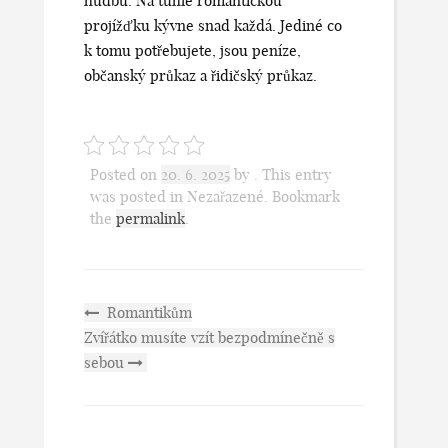
hudbu. Na tuhle romantickou
projížďku kývne snad každá. Jediné co
k tomu potřebujete, jsou peníze,
občanský průkaz a řidičský průkaz.
Posted on
20. 6. 2025
by
. This entry
was posted in Nezařazené. Bookmark
the
permalink
.
Romantikům
Zvířátko musíte vzít bezpodmínečně s
sebou