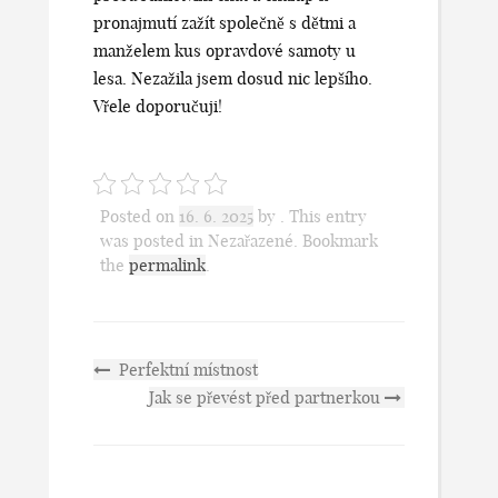
pronajmutí
zažít společně s dětmi a
manželem kus opravdové samoty u
lesa. Nezažila jsem dosud nic lepšího.
Vřele doporučuji!
Posted on
16. 6. 2025
by
. This entry
was posted in Nezařazené. Bookmark
the
permalink
.
Perfektní místnost
Jak se převést před partnerkou