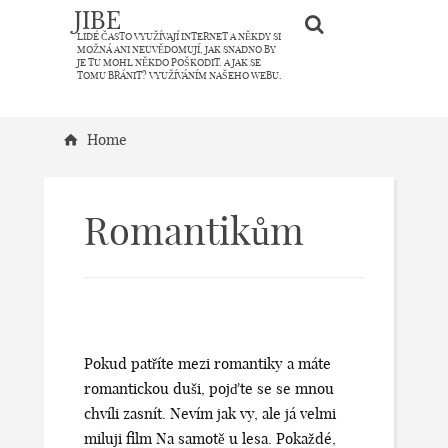
JIBE
LIDÉ ČASTO VYUŽÍVAJÍ INTERNET A NĚKDY SI
MOŽNÁ ANI NEUVĚDOMUJÍ, JAK SNADNO BY
JE TU MOHL NĚKDO POŠKODIT. A JAK SE
TOMU BRÁNIT? VYUŽÍVÁNÍM NAŠEHO WEBU.
Home
Romantikům
Pokud patříte mezi romantiky a máte
romantickou duši, pojďte se se mnou
chvíli zasnít. Nevím jak vy, ale já velmi
miluji film Na samotě u lesa. Pokaždé,