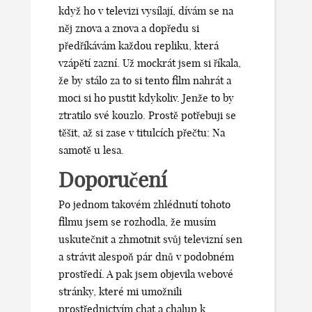
když ho v televizi vysílají, dívám se na
něj znova a znova a dopředu si
předříkávám každou repliku, která
vzápětí zazní. Už mockrát jsem si říkala,
že by stálo za to si tento film nahrát a
moci si ho pustit kdykoliv. Jenže to by
ztratilo své kouzlo. Prostě potřebuji se
těšit, až si zase v titulcích přečtu: Na
samotě u lesa.
Doporučení
Po jednom takovém zhlédnutí tohoto
filmu jsem se rozhodla, že musím
uskutečnit a zhmotnit svůj televizní sen
a strávit alespoň pár dnů v podobném
prostředí. A pak jsem objevila webové
stránky, které mi umožnili
prostřednictvím
chat a chalup k