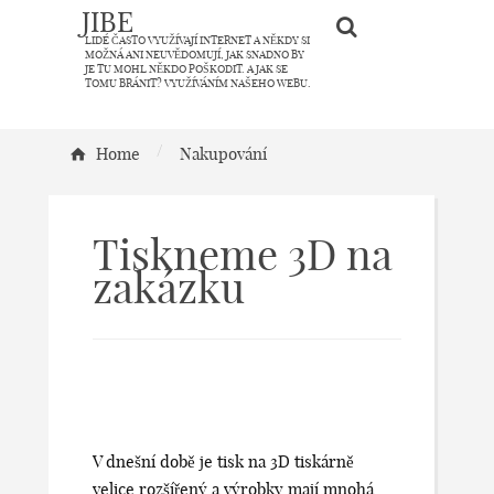
JIBE
LIDÉ ČASTO VYUŽÍVAJÍ INTERNET A NĚKDY SI
MOŽNÁ ANI NEUVĚDOMUJÍ, JAK SNADNO BY
JE TU MOHL NĚKDO POŠKODIT. A JAK SE
TOMU BRÁNIT? VYUŽÍVÁNÍM NAŠEHO WEBU.
/
Home
Nakupování
Tiskneme 3D na
zakázku
V dnešní době je tisk na 3D tiskárně
velice rozšířený a výrobky mají mnohá