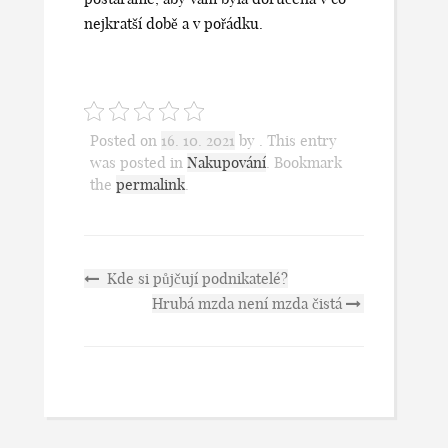
nejkratší době a v pořádku.
Posted on
16. 10. 2021
by
. This entry
was posted in
Nakupování
. Bookmark
the
permalink
.
Kde si půjčují podnikatelé?
Hrubá mzda není mzda čistá