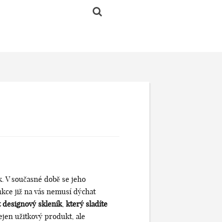
k. V současné době se jeho
ukce již na vás nemusí dýchat
t designový skleník
,
který sladíte
jen užitkový produkt, ale