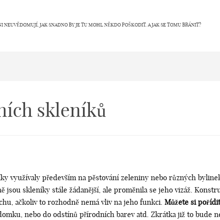
NI NEUVĚDOMUJÍ, JAK SNADNO BY JE TU MOHL NĚKDO POŠKODIT. A JAK SE TOMU BRÁNIT?
ních skleníků
níky využívaly především na pěstování zeleniny nebo různých byline
 jsou skleníky stále žádanější, ale proměnila se jeho vizáž. Konstr
hu, ačkoliv to rozhodně nemá vliv na jeho funkci.
Můžete si pořídi
mku, nebo do odstínů přírodních barev atd. Zkrátka již to bude ne