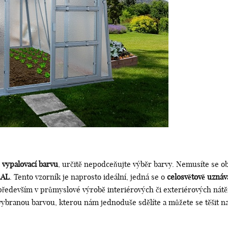
 vypalovací barvu
, určitě nepodceňujte výběr barvy. Nemusíte se ob
RAL
. Tento vzorník je naprosto ideální, jedná se o
celosvětově uznáv
 především v průmyslové výrobě interiérových či exteriérových nátě
 vybranou barvou, kterou nám jednoduše sdělíte a můžete se těšit n