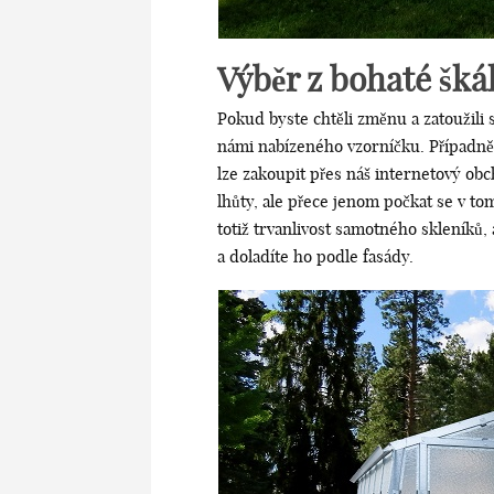
Výběr z bohaté šká
Pokud byste chtěli změnu a zatoužili s
námi nabízeného vzorníčku. Případn
lze zakoupit přes náš internetový ob
lhůty, ale přece jenom počkat se v to
totiž trvanlivost samotného skleníků,
a doladíte ho podle fasády.