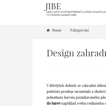
JIBE
LIDÉ ČASTO VYUŽÍVAJÍ INTERNET A NĚKDY SI MOŽNÁ A
VYUŽÍVÁNÍM NAŠEHO WEBU.
/
Home
Nakupování
Design zahrad
V dřívějších dobách se zahradní skle
podstata prodeje nezměnila a skutečně
jednotnou barvou pozinkovaného plec
do barev
například svého rodinného do