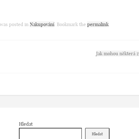
 was posted in
Nakupování
. Bookmark the
permalink
.
Jak mohou některá zv
Hledat
Hledat