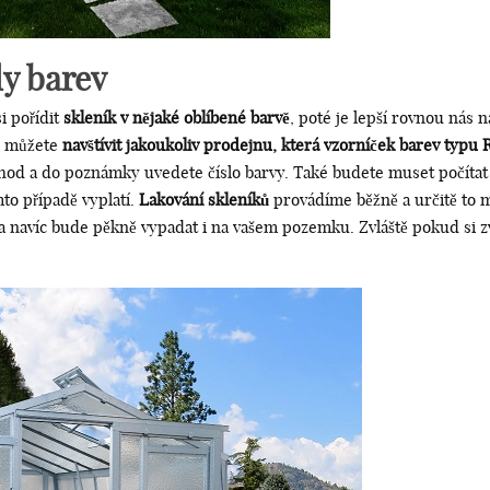
ly barev
i pořídit
skleník v nějaké oblíbené barvě
, poté je lepší rovnou nás na
ě můžete
navštívit jakoukoliv prodejnu, která vzorníček barev typu 
chod a do poznámky uvedete číslo barvy. Také budete muset počítat
mto případě vyplatí.
Lakování skleníků
provádíme běžně a určitě to m
 a navíc bude pěkně vypadat i na vašem pozemku. Zvláště pokud si z