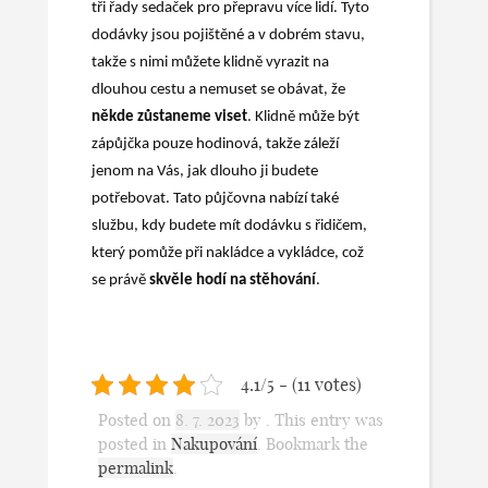
tři řady sedaček pro přepravu více lidí. Tyto
dodávky jsou pojištěné a v dobrém stavu,
takže s nimi můžete klidně vyrazit na
dlouhou cestu a nemuset se obávat, že
někde zůstaneme viset
. Klidně může být
zápůjčka pouze hodinová, takže záleží
jenom na Vás, jak dlouho ji budete
potřebovat. Tato půjčovna nabízí také
službu, kdy budete mít dodávku s řidičem,
který pomůže při nakládce a vykládce, což
se právě
skvěle hodí na stěhování
.
4.1/5 - (11 votes)
Posted on
8. 7. 2023
by
. This entry was
posted in
Nakupování
. Bookmark the
permalink
.