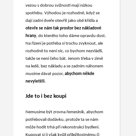
vezou s dobrou svižností mají nízkou
spotřebu. Výhodou je rozhodně, když se
dají zadní dveře otevřít jako obě křídla a
otevře se nám tak prostor bez nákladové
hrany
, do kterého toho dáme opravdu dost.
Na řízení je potřeba si trochu zvyknout, ale
rozhodně to není nic, co bychom nezvládli,
takže se není čeho bát. Jenom třeba v zimě
na ledě, bez nákladu a se zadním náhonem
musíme dávat pozor,
abychom někde
nevyletěli
.
Jde to i bez koupi
Nemusíme být zrovna řemeslník, abychom
potřebovali dodávku, protože ta se nám
může hodit trhá při rekonstrukci bydlení.
Kupovat si ji však kvůli příležitostnému či