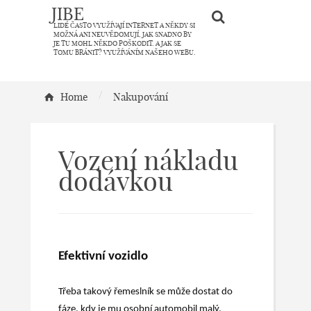
JIBE
LIDÉ ČASTO VYUŽÍVAJÍ INTERNET A NĚKDY SI
MOŽNÁ ANI NEUVĚDOMUJÍ, JAK SNADNO BY
JE TU MOHL NĚKDO POŠKODIT. A JAK SE
TOMU BRÁNIT? VYUŽÍVÁNÍM NAŠEHO WEBU.
/
Home
Nakupování
Vození nákladu
dodávkou
Efektivní vozidlo
Třeba takový řemeslník se může dostat do
fáze, kdy je mu osobní automobil malý,