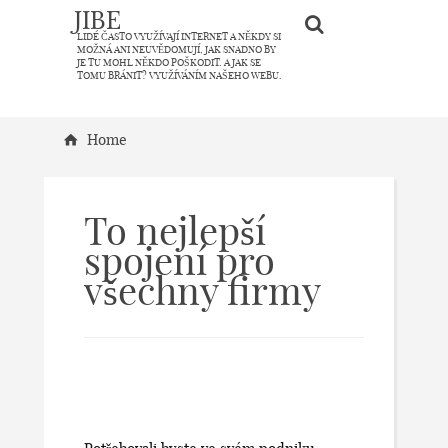
JIBE
LIDÉ ČASTO VYUŽÍVAJÍ INTERNET A NĚKDY SI
MOŽNÁ ANI NEUVĚDOMUJÍ, JAK SNADNO BY
JE TU MOHL NĚKDO POŠKODIT. A JAK SE
TOMU BRÁNIT? VYUŽÍVÁNÍM NAŠEHO WEBU.
Home
To nejlepší
spojení pro
všechny firmy