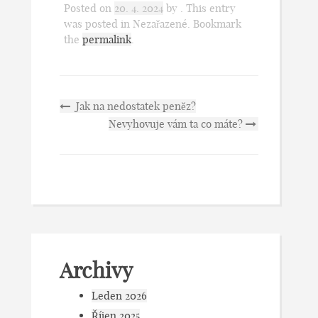
Posted on
20. 4. 2024
by
. This entry
was posted in Nezařazené. Bookmark
the
permalink
.
Jak na nedostatek peněz?
Nevyhovuje vám ta co máte?
Archivy
Leden 2026
Říjen 2025