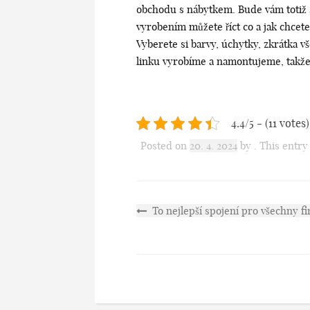
obchodu s nábytkem. Bude vám totiž se
vyrobením můžete říct co a jak chcete
Vyberete si barvy, úchytky, zkrátka v
linku vyrobíme a namontujeme, takže 
4.4/5 - (11 votes)
Posted on
20. 4. 2024
by
. This entr
To nejlepší spojení pro všechny f