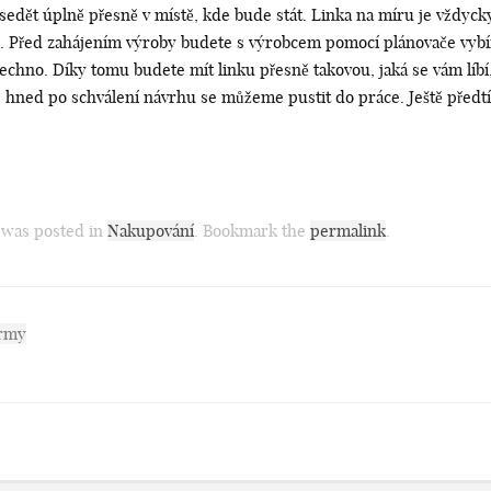
dět úplně přesně v místě, kde bude stát. Linka na míru je vždycky 
. Před zahájením výroby budete s výrobcem pomocí plánovače vybírat 
šechno. Díky tomu budete mít linku přesně takovou, jaká se vám líbí
hned po schválení návrhu se můžeme pustit do práce. Ještě předtím
y was posted in
Nakupování
. Bookmark the
permalink
.
irmy