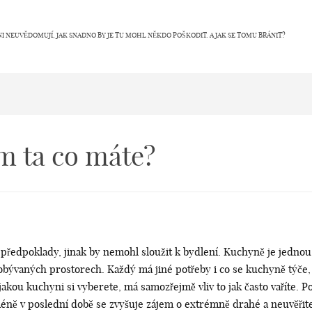
NI NEUVĚDOMUJÍ, JAK SNADNO BY JE TU MOHL NĚKDO POŠKODIT. A JAK SE TOMU BRÁNIT?
m ta co máte?
předpoklady, jinak by nemohl sloužit k bydlení. Kuchyně je jednou 
bývaných prostorech. Každý má jiné potřeby i co se kuchyně týče,
akou kuchyni si vyberete, má samozřejmě vliv to jak často vaříte. Po
méně v poslední době se zvyšuje zájem o extrémně drahé a neuvěřit