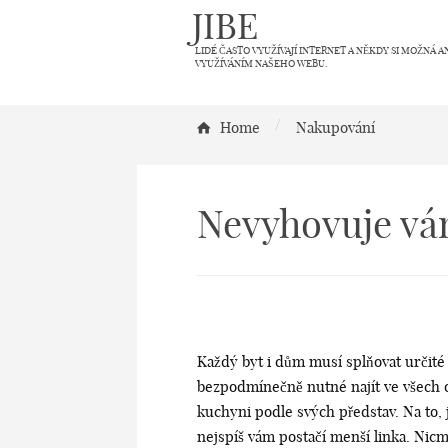
JIBE
LIDÉ ČASTO VYUŽÍVAJÍ INTERNET A NĚKDY SI MOŽNÁ A
VYUŽÍVÁNÍM NAŠEHO WEBU.
/
Home
Nakupování
Nevyhovuje vá
Každý byt i dům musí splňovat určité 
bezpodmínečně nutné najít ve všech o
kuchyni podle svých představ. Na to, j
nejspíš vám postačí menší linka. Nic