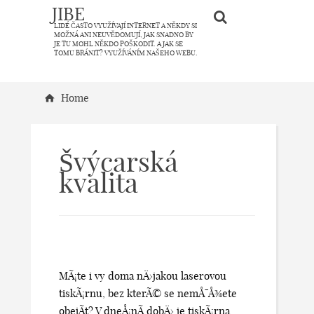
JIBE
LIDÉ ČASTO VYUŽÍVAJÍ INTERNET A NĚKDY SI
MOŽNÁ ANI NEUVĚDOMUJÍ, JAK SNADNO BY
JE TU MOHL NĚKDO POŠKODIT. A JAK SE
TOMU BRÁNIT? VYUŽÍVÁNÍM NAŠEHO WEBU.
Home
Švýcarská
kvalita
MÃ¡te i vy doma nÄ›jakou laserovou
tiskÃ¡rnu, bez kterÃ© se nemÅ¯Å¾ete
obejÃ­t? V dneÅ¡nÃ­ dobÄ› je tiskÃ¡rna