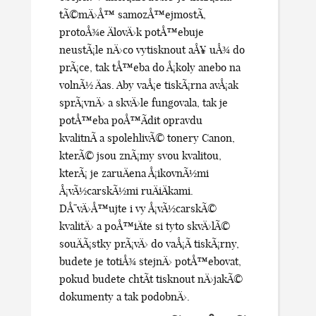
tÃ©mÄ›Å™ samozÅ™ejmostÃ­,
protoÅ¾e ÄlovÄ›k potÅ™ebuje
neustÃ¡le nÄ›co vytisknout aÅ¥ uÅ¾ do
prÃ¡ce, tak tÅ™eba do Å¡koly anebo na
volnÃ½ Äas. Aby vaÅ¡e tiskÃ¡rna avÅ¡ak
sprÃ¡vnÄ› a skvÄ›le fungovala, tak je
potÅ™eba poÅ™Ã­dit opravdu
kvalitnÃ­ a spolehlivÃ©
tonery Canon
,
kterÃ© jsou znÃ¡my svou kvalitou,
kterÃ¡ je zaruÄena Å¡ikovnÃ½mi
Å¡vÃ½carskÃ½mi ruÄiÄkami.
DÅ¯vÄ›Å™ujte i vy Å¡vÃ½carskÃ©
kvalitÄ› a poÅ™iÄte si tyto skvÄ›lÃ©
souÄÃ¡stky prÃ¡vÄ› do vaÅ¡Ã­ tiskÃ¡rny,
budete je totiÅ¾ stejnÄ› potÅ™ebovat,
pokud budete chtÃ­t tisknout nÄ›jakÃ©
dokumenty a tak podobnÄ›.