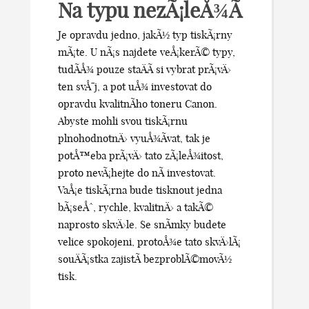
Na typu nezÃ¡leÅ¾Ã­
Je opravdu jedno, jakÃ½ typ tiskÃ¡rny
mÃ¡te. U nÃ¡s najdete veÅ¡kerÃ© typy,
tudÃ­Å¾ pouze staÄÃ­ si vybrat prÃ¡vÄ›
ten svÅ¯j, a pot uÅ¾ investovat do
opravdu kvalitnÃ­ho toneru Canon.
Abyste mohli svou tiskÃ¡rnu
plnohodnotnÄ› vyuÅ¾Ã­vat, tak je
potÅ™eba prÃ¡vÄ› tato zÃ¡leÅ¾itost,
proto nevÃ¡hejte do nÃ­ investovat.
VaÅ¡e tiskÃ¡rna bude tisknout jedna
bÃ¡seÅˆ, rychle, kvalitnÄ› a takÃ©
naprosto skvÄ›le. Se snÃ­mky budete
velice spokojeni, protoÅ¾e tato skvÄ›lÃ¡
souÄÃ¡stka zajistÃ­ bezproblÃ©movÃ½
tisk.