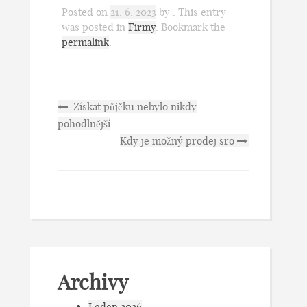
Posted on
21. 6. 2023
by
. This entry
was posted in
Firmy
. Bookmark the
permalink
.
Získat půjčku nebylo nikdy
pohodlnější
Kdy je možný prodej sro
Archivy
Leden 2026