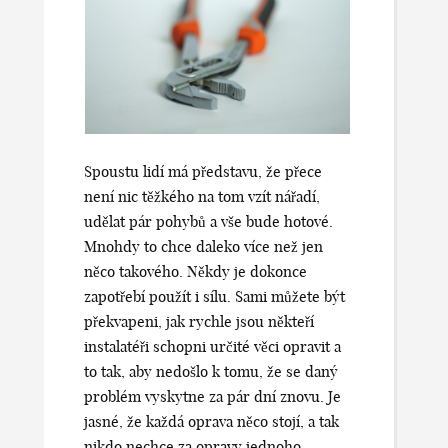
Spoustu lidí má představu, že přece
není nic těžkého na tom vzít nářadí,
udělat pár pohybů a vše bude hotové.
Mnohdy to chce daleko více než jen
něco takového. Někdy je dokonce
zapotřebí použít i sílu. Sami můžete být
překvapeni, jak rychle jsou někteří
instalatéři schopni určité věci opravit a
to tak, aby nedošlo k tomu, že se daný
problém vyskytne za pár dní znovu. Je
jasné, že každá oprava něco stojí, a tak
nikdo nechce za opravy jednoho