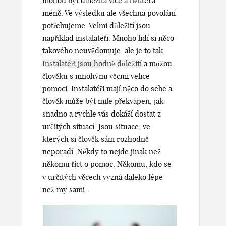
mohou být důležitá více a některá
méně. Ve výsledku ale všechna povolání
potřebujeme. Velmi důležití jsou
například instalatéři. Mnoho lidí si něco
takového neuvědomuje, ale je to tak.
Instalatéři jsou hodně důležití
a můžou
člověku s mnohými věcmi velice
pomoci. Instalatéři mají něco do sebe a
člověk může být mile překvapen, jak
snadno a rychle vás dokáží dostat z
určitých situací. Jsou situace, ve
kterých si člověk sám rozhodně
neporadí. Někdy to nejde jinak než
někomu říct o pomoc. Někomu, kdo se
v určitých věcech vyzná daleko lépe
než my sami.