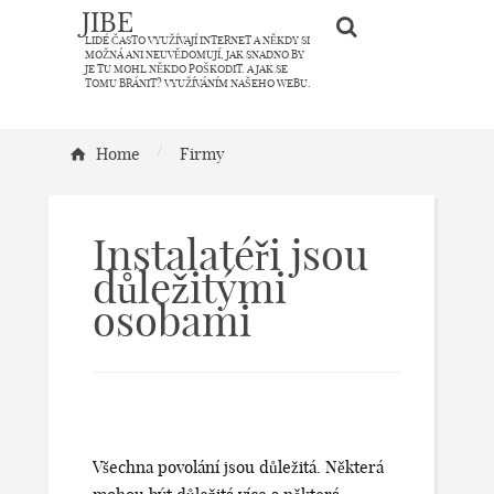
JIBE
LIDÉ ČASTO VYUŽÍVAJÍ INTERNET A NĚKDY SI
MOŽNÁ ANI NEUVĚDOMUJÍ, JAK SNADNO BY
JE TU MOHL NĚKDO POŠKODIT. A JAK SE
TOMU BRÁNIT? VYUŽÍVÁNÍM NAŠEHO WEBU.
/
Home
Firmy
Instalatéři jsou
důležitými
osobami
Všechna povolání jsou důležitá. Některá