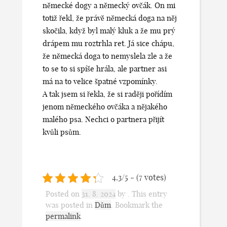
německé dogy a německý ovčák. On mi
totiž řekl, že právě německá doga na něj
skočila, když byl malý kluk a že mu prý
drápem mu roztrhla ret. Já sice chápu,
že německá doga to nemyslela zle a že
to se to si spíše hrála, ale partner asi
má na to velice špatné vzpomínky.
A tak jsem si řekla, že si raději pořídím
jenom německého ovčáka a nějakého
malého psa. Nechci o partnera přijít
kvůli psům.
4.3/5 - (7 votes)
Posted on
31. 8. 2024
by
. This entry
was posted in
Dům
. Bookmark the
permalink
.