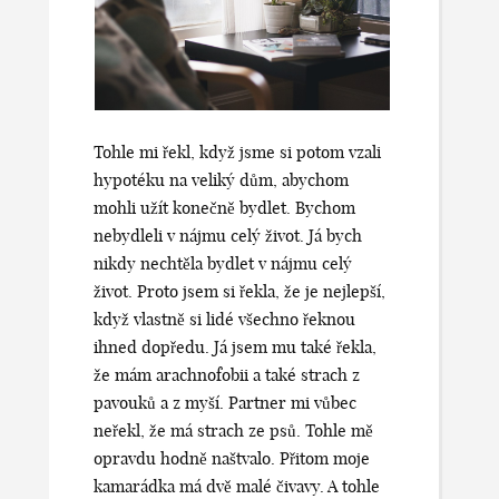
Tohle mi řekl, když jsme si potom vzali
hypotéku na veliký dům, abychom
mohli užít konečně bydlet. Bychom
nebydleli v nájmu celý život. Já bych
nikdy nechtěla bydlet v nájmu celý
život. Proto jsem si řekla, že je nejlepší,
když vlastně si lidé všechno řeknou
ihned dopředu. Já jsem mu také řekla,
že mám arachnofobii a také strach z
pavouků a z myší. Partner mi vůbec
neřekl, že má strach ze psů. Tohle mě
opravdu hodně naštvalo. Přitom moje
kamarádka má dvě malé čivavy. A tohle