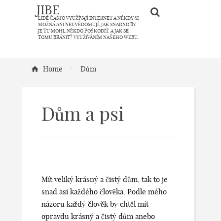
JIBE
LIDÉ ČASTO VYUŽÍVAJÍ INTERNET A NĚKDY SI
MOŽNÁ ANI NEUVĚDOMUJÍ, JAK SNADNO BY
JE TU MOHL NĚKDO POŠKODIT. A JAK SE
TOMU BRÁNIT? VYUŽÍVÁNÍM NAŠEHO WEBU.
/
Home
Dům
Dům a psi
Mít veliký krásný a čistý dům, tak to je
snad asi každého člověka. Podle mého
názoru každý člověk by chtěl mít
opravdu krásný a čistý dům anebo