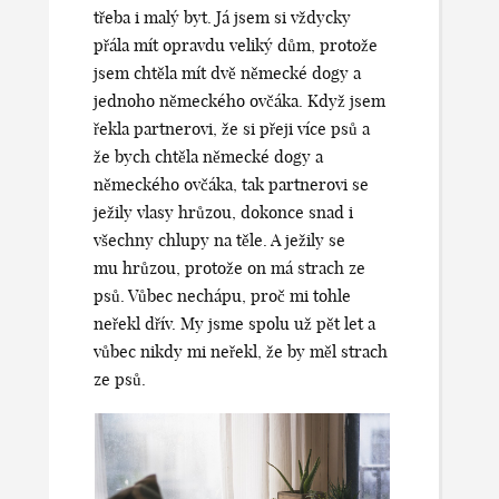
třeba i malý byt. Já jsem si vždycky
přála mít opravdu veliký dům, protože
jsem chtěla mít dvě německé dogy a
jednoho německého ovčáka. Když jsem
řekla partnerovi, že si přeji více psů a
že bych chtěla německé dogy a
německého ovčáka, tak partnerovi se
ježily vlasy hrůzou, dokonce snad i
všechny chlupy na těle.
A ježily se
mu hrůzou, protože on má strach ze
psů. Vůbec nechápu, proč mi tohle
neřekl dřív. My jsme spolu už pět let a
vůbec nikdy mi neřekl, že by měl strach
ze psů.