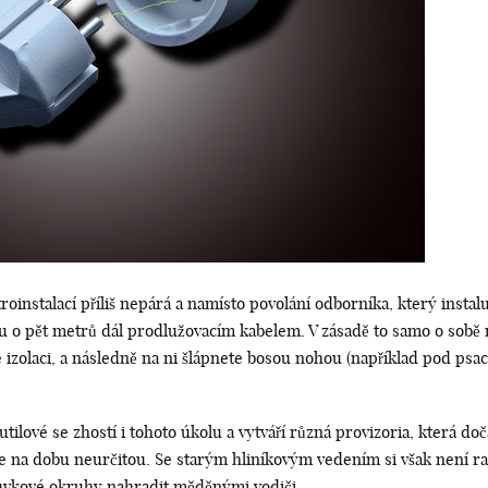
roinstalací příliš nepárá a namísto povolání odborníka, který instalu
u o pět metrů dál prodlužovacím kabelem. V zásadě to samo o sobě
izolaci, a následně na ni šlápnete bosou nohou (například pod psac
tilové se zhostí i tohoto úkolu a vytváří různá provizoria, která doč
e na dobu neurčitou. Se starým hliníkovým vedením si však není 
uvkové okruhy nahradit měděnými vodiči.