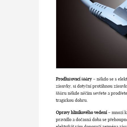
Prodlužovací šňůry
– někdo se s elekt
zásuvky, si dotyční protáhnou zásuvk
šňůru někde něčím sevřete a prodřete 
tragickou dohru.
Opravy hliníkového vedení
– mnozí ku
pravidlo a dočasná doba se přehoupn
elektrikář vám doporučí zejména zás