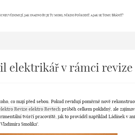
NI NEUVĚDOMUJÍ, JAK SNADNO BY JE TU MOHL NĚKDO POŠKODIT. A JAK SE TOMU BRÁNIT?
l elektrikář v rámci revize
z toho, co mají před sebou. Pokud revidují poměrně nově rekonstruo
elektro Revize elektro Revtech
průběh celkem poklidný, ale zajímavé
perimentální tvůrčí pracoviště, jak to prováděl například Ládínek 
Vladimíra Smolíka“.