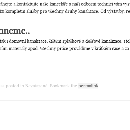
hejte a kontaktujte naše kanceláře a naši odborní technici vám vyst
ízí kompletní služby pro všechny druhy kanalizace. Od výstavby, rev
chneme..
 tak i domovní kanalizace, čištění splaškové a dešťové
kanalizace
, st
mi materiály apod. Všechny práce provádíme v krátkém čase a za n
 was posted in Nezařazené. Bookmark the
permalink
.