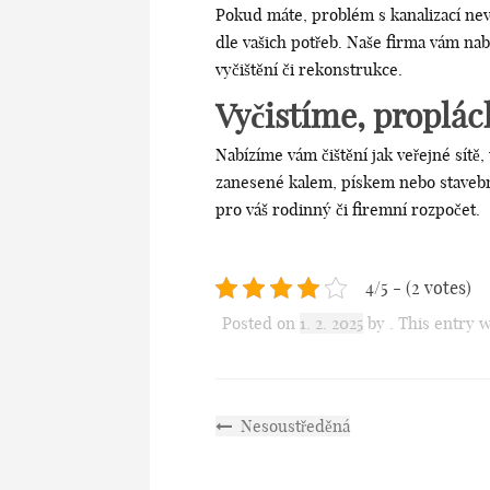
Pokud máte, problém s kanalizací nevá
dle vašich potřeb. Naše firma vám nab
vyčištění či rekonstrukce.
Vyčistíme, proplá
Nabízíme vám čištění jak veřejné sítě,
zanesené kalem, pískem nebo stavební
pro váš rodinný či firemní rozpočet.
4/5 - (2 votes)
Posted on
1. 2. 2025
by
. This entry
Nesoustředěná