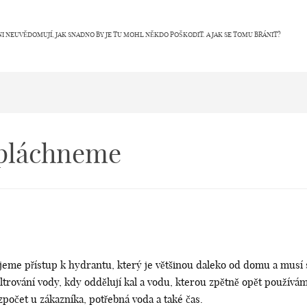
NI NEUVĚDOMUJÍ, JAK SNADNO BY JE TU MOHL NĚKDO POŠKODIT. A JAK SE TOMU BRÁNIT?
opláchneme
e přístup k hydrantu, který je většinou daleko od domu a musí se
ltrování vody, kdy oddělují kal a vodu, kterou zpětně opět používám
ozpočet u zákazníka, potřebná voda a také čas.