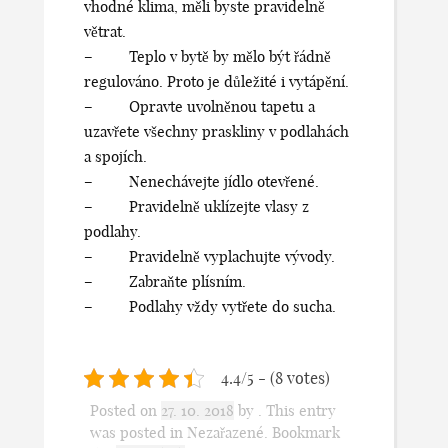
vhodné klima, měli byste pravidelně
větrat.
– Teplo v bytě by mělo být řádně
regulováno. Proto je důležité i vytápění.
– Opravte uvolněnou tapetu a
uzavřete všechny praskliny v podlahách
a spojích.
– Nenechávejte jídlo otevřené.
– Pravidelně uklízejte vlasy z
podlahy.
– Pravidelně vyplachujte vývody.
– Zabraňte plísním.
– Podlahy vždy vytřete do sucha.
4.4/5 - (8 votes)
Posted on
27. 10. 2018
by
. This entry
was posted in Nezařazené. Bookmark