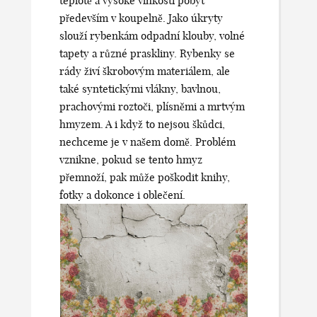
teplotě a vysoké vlhkosti pobyt
především v koupelně. Jako úkryty
slouží rybenkám odpadní klouby, volné
tapety a různé praskliny. Rybenky se
rády živí škrobovým materiálem, ale
také syntetickými vlákny, bavlnou,
prachovými roztoči, plísněmi a mrtvým
hmyzem. A i když to nejsou škůdci,
nechceme je v našem domě. Problém
vznikne, pokud se tento hmyz
přemnoží, pak může poškodit knihy,
fotky a dokonce i oblečení.