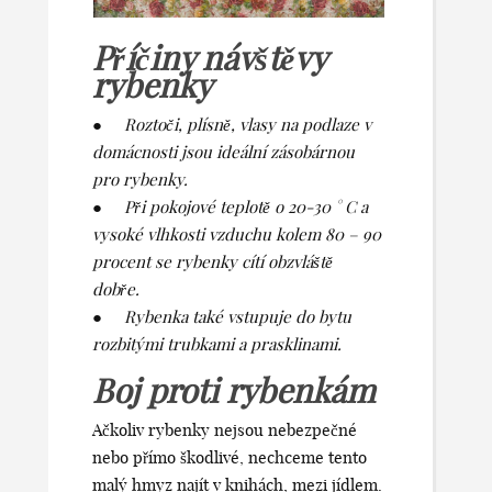
Příčiny návštěvy
rybenky
●
Roztoči, plísně, vlasy na podlaze v
domácnosti jsou ideální zásobárnou
pro rybenky.
●
Při pokojové teplotě o 20-30 ° C a
vysoké vlhkosti vzduchu kolem 80 – 90
procent se rybenky cítí obzvláště
dobře.
●
Rybenka také vstupuje do bytu
rozbitými trubkami a prasklinami.
Boj proti rybenkám
Ačkoliv rybenky nejsou nebezpečné
nebo přímo škodlivé, nechceme tento
malý hmyz najít v knihách, mezi jídlem.