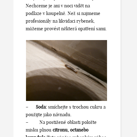
Nechceme je ani v noci vidět na
podlaze v koupelně. Než si najmeme
profesionály na likvidaci rybenek,
můžeme provést některá opatření sami.
–
Soda:
smíchejte s trochou cukru a
použijte jako návnadu.
– Na postižené oblasti položte
misku plnou
citronu
,
octa
nebo