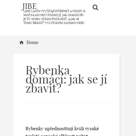
JIBE
LIDÉ ČASTO VYUŽÍVAJÍ INTERNET A NĚKDY SI
MOŽNÁ ANI NEUVĚDOMUJÍ, JAK SNADNO BY
JE TU MOHL NĚKDO POŠKODIT. A JAK SE
TOMU BRÁNIT? VYUŽÍVÁNÍM NAŠEHO WEBU.
Home
Rybenka
domácí: jak se jí
zbavit?
Rybenky upřednostňují kvůli vysoké