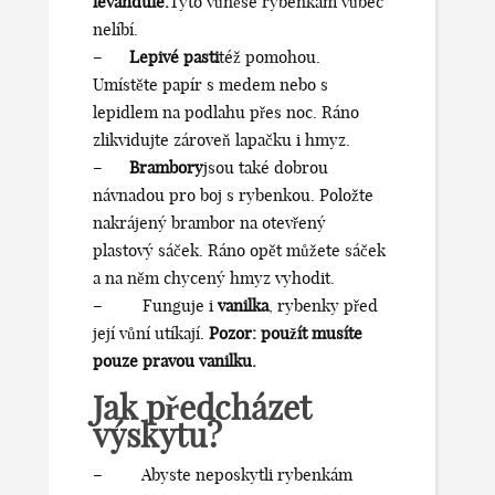
levandule
.
Tyto vůněse rybenkám vůbec
nelíbí.
–
Lepivé pasti
též pomohou.
Umístěte papír s medem nebo s
lepidlem na podlahu přes noc. Ráno
zlikvidujte zároveň lapačku i hmyz.
–
Brambory
jsou také dobrou
návnadou pro boj s rybenkou. Položte
nakrájený brambor na otevřený
plastový sáček. Ráno opět můžete sáček
a na něm chycený hmyz vyhodit.
– Funguje i
vanilka
, rybenky před
její vůní utíkají.
Pozor: použít musíte
pouze pravou vanilku.
Jak předcházet
výskytu?
– Abyste neposkytli rybenkám