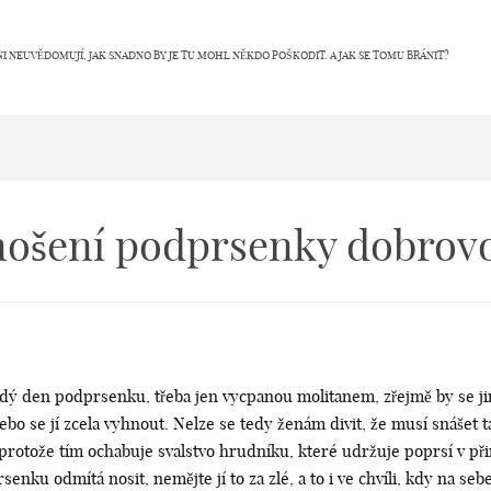
NI NEUVĚDOMUJÍ, JAK SNADNO BY JE TU MOHL NĚKDO POŠKODIT. A JAK SE TOMU BRÁNIT?
 nošení podprsenky dobrov
dý den podprsenku, třeba jen vycpanou molitanem, zřejmě by se jim 
nebo se jí zcela vyhnout. Nelze se tedy ženám divit, že musí snášet 
protože tím ochabuje svalstvo hrudníku, které udržuje poprsí v př
enku odmítá nosit, nemějte jí to za zlé, a to i ve chvíli, kdy na se