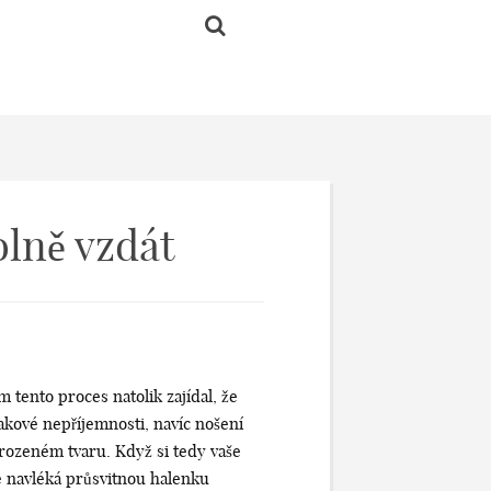
olně vzdát
tento proces natolik zajídal, že
takové nepříjemnosti, navíc nošení
irozeném tvaru. Když si tedy vaše
be navléká průsvitnou halenku