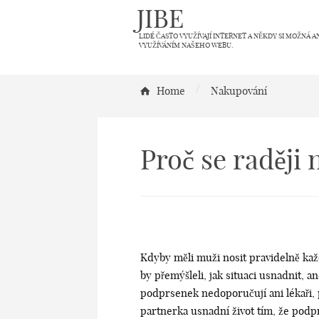
JIBE
LIDÉ ČASTO VYUŽÍVAJÍ INTERNET A NĚKDY SI MOŽNÁ A
VYUŽÍVÁNÍM NAŠEHO WEBU.
/
Home
Nakupování
Proč se raději
Kdyby měli muži nosit pravidelně kaž
by přemýšleli, jak situaci usnadnit, a
podprsenek nedoporučují ani lékaři, 
partnerka usnadní život tím, že podprs