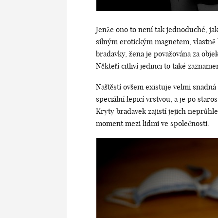
Jenže ono to není tak jednoduché, jak
silným erotickým magnetem, vlastně by
bradavky, žena je považována za obje
Někteří citliví jedinci to také zazna
Naštěstí ovšem existuje velmi snadn
speciální lepicí vrstvou, a je po star
Kryty bradavek zajistí jejich neprůhl
moment mezi lidmi ve společnosti.