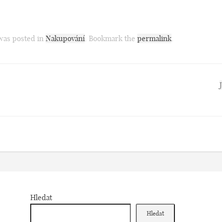
 was posted in
Nakupování
. Bookmark the
permalink
.
Hledat
Hledat