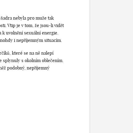
á ňadra nebyla pro muže tak
 Vtip je v tom, že jsou-li vidět
a k uvolnění sexuální energie.
a mnohdy i nepříjemným situacím.
číků, které se na ně nalepí
épe splynuly s okolním oblečením.
ovněž podobný, nepříjemný