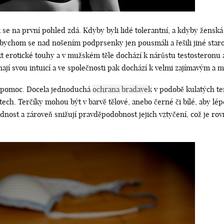
 se na první pohled zdá. Kdyby byli lidé tolerantní, a kdyby žensk
chom se nad nošením podprsenky jen pousmáli a řešili jiné starosti.
kt erotické touhy a v mužském těle dochází k nárůstu testosteronu 
menají svou intuicí a ve společnosti pak dochází k velmi zajímavým 
á pomoc. Docela jednoduchá
ochrana bradavek
v podobě kulatých ter
ostech. Terčíky mohou být v barvě tělové, anebo černé či bílé, aby l
ednost a zároveň snižují pravděpodobnost jejich vztyčení, což je r