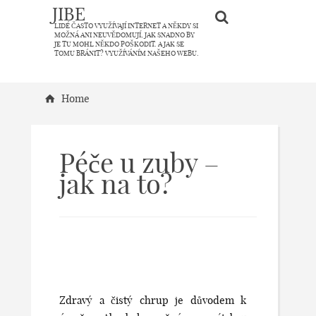
JIBE
LIDÉ ČASTO VYUŽÍVAJÍ INTERNET A NĚKDY SI
MOŽNÁ ANI NEUVĚDOMUJÍ, JAK SNADNO BY
JE TU MOHL NĚKDO POŠKODIT. A JAK SE
TOMU BRÁNIT? VYUŽÍVÁNÍM NAŠEHO WEBU.
Home
Péče u zuby –
jak na to?
Zdravý a čistý chrup je důvodem k