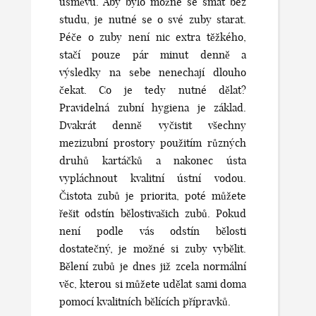
úsměvu. Aby bylo možné se smát bez
studu, je nutné se o své zuby starat.
Péče o zuby není nic extra těžkého,
stačí pouze pár minut denně a
výsledky na sebe nenechají dlouho
čekat. Co je tedy nutné dělat?
Pravidelná zubní hygiena je základ.
Dvakrát denně vyčistit všechny
mezizubní prostory použitím různých
druhů kartáčků a nakonec ústa
vypláchnout kvalitní ústní vodou.
Čistota zubů je priorita, poté můžete
řešit odstín
bělosti
vašich zubů. Pokud
není podle vás odstín bělosti
dostatečný, je možné si zuby vybělit.
Bělení zubů je dnes již zcela normální
věc, kterou si můžete udělat sami doma
pomocí kvalitních bělících přípravků.