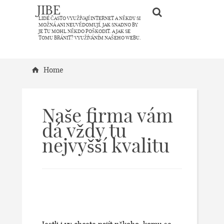
JIBE
LIDÉ ČASTO VYUŽÍVAJÍ INTERNET A NĚKDY SI
MOŽNÁ ANI NEUVĚDOMUJÍ, JAK SNADNO BY
JE TU MOHL NĚKDO POŠKODIT. A JAK SE
TOMU BRÁNIT? VYUŽÍVÁNÍM NAŠEHO WEBU.
Home
Naše firma vám
dá vždy tu
nejvyšší kvalitu