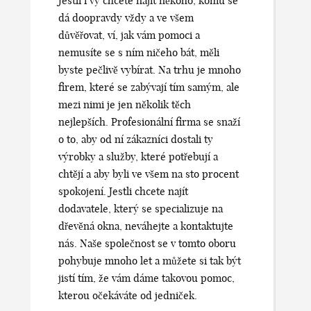
Jestli i vy chcete najít někoho, komu se
dá doopravdy vždy a ve všem
důvěřovat, ví, jak vám pomoci a
nemusíte se s ním ničeho bát, měli
byste pečlivě vybírat. Na trhu je mnoho
firem, které se zabývají tím samým, ale
mezi nimi je jen několik těch
nejlepších. Profesionální firma se snaží
o to, aby od ní zákazníci dostali ty
výrobky a služby, které potřebují a
chtějí a aby byli ve všem na sto procent
spokojení. Jestli chcete najít
dodavatele, který se specializuje na
dřevěná okna
, neváhejte a kontaktujte
nás. Naše společnost se v tomto oboru
pohybuje mnoho let a můžete si tak být
jistí tím, že vám dáme takovou pomoc,
kterou očekáváte od jedniček.