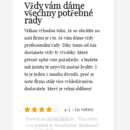
Vždy vám dáme
všechny potřebné
rady
Velkou výhodou toho, že se obrátíte na
naši firmu je i to, že vám dáme vždy
profesionální rady. Díky tomu od nás
dostanete vždy ty výrobky, které
přesně splní vaše požadavky, a budete
mít jistotu té nejvyšší možné kvality. I
to je jeden z mnoha důvodů, proč je
naše firma stále více vyhledávaným
dodavatele, který je velmi oblíbený.
4/5 - (11 votes)
Posted on
24. 10. 2024
by
. This entry
was posted in Nezařazené. Bookmark