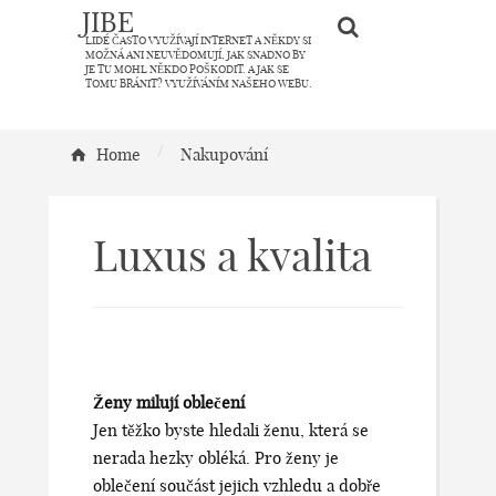
JIBE
LIDÉ ČASTO VYUŽÍVAJÍ INTERNET A NĚKDY SI
MOŽNÁ ANI NEUVĚDOMUJÍ, JAK SNADNO BY
JE TU MOHL NĚKDO POŠKODIT. A JAK SE
TOMU BRÁNIT? VYUŽÍVÁNÍM NAŠEHO WEBU.
/
Home
Nakupování
Luxus a kvalita
Ženy milují oblečení
Jen těžko byste hledali ženu, která se
nerada hezky obléká. Pro ženy je
oblečení součást jejich vzhledu a dobře