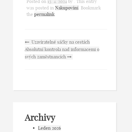
Posted on
13. 4. 2024
by
. This entry
was posted in
Nakupování
. Bookmark
the
permalink
.
Uzavíratelné sáčky na cestách
Absolutní kontrola nad informacemi o
svých zaměstnancích
Archivy
Leden 2026