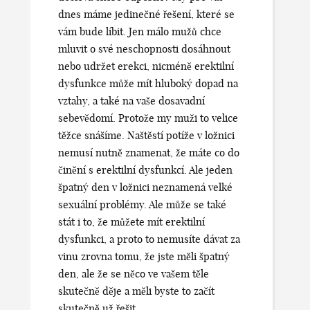
dnes máme jedinečné řešení, které se
vám bude líbit. Jen málo mužů chce
mluvit o své neschopnosti dosáhnout
nebo udržet erekci, nicméně erektilní
dysfunkce může mít hluboký dopad na
vztahy, a také na vaše dosavadní
sebevědomí. Protože my muži to velice
těžce snášíme. Naštěstí potíže v ložnici
nemusí nutně znamenat, že máte co do
činění s erektilní dysfunkcí. Ale jeden
špatný den v ložnici neznamená velké
sexuální problémy. Ale může se také
stát i to, že můžete mít erektilní
dysfunkci, a proto to nemusíte dávat za
vinu zrovna tomu, že jste měli špatný
den, ale že se něco ve vašem těle
skutečně děje a měli byste to začít
skutečně už řešit.