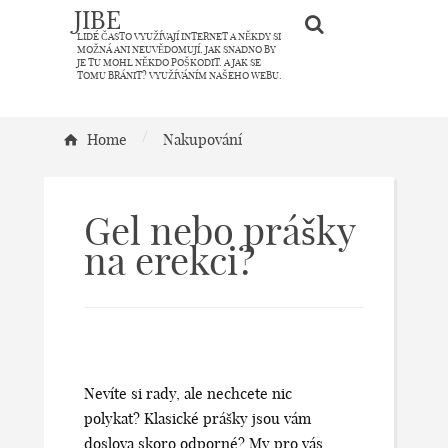
JIBE
LIDÉ ČASTO VYUŽÍVAJÍ INTERNET A NĚKDY SI
MOŽNÁ ANI NEUVĚDOMUJÍ, JAK SNADNO BY
JE TU MOHL NĚKDO POŠKODIT. A JAK SE
TOMU BRÁNIT? VYUŽÍVÁNÍM NAŠEHO WEBU.
/
Home
Nakupování
Gel nebo prášky
na erekci?
Nevíte si rady, ale nechcete nic
polykat? Klasické prášky jsou vám
doslova skoro odporné? My pro vás